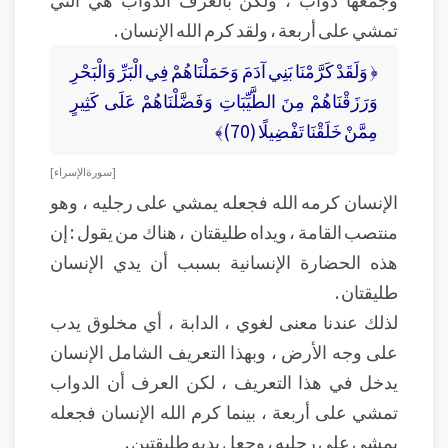
تمشي على أربعة ، ولقد كرم الله الإنسان .
﴿ وَلَقَدْ كَرَّمْنَا بَنِي آدَمَ وَحَمَلْنَاهُمْ فِي الْبَرِّ وَالْبَحْرِ
وَرَزَقْنَاهُمْ مِنَ الطَّيِّبَاتِ وَفَضَّلْنَاهُمْ عَلَى كَثِيرٍ
مِمَّنْ خَلَقْنَا تَفْضِيلًا (70)﴾
[ سورة الإسراء ]
الإنسان كرمه الله فجعله يمشي على رجليه ، وهو
منتصب القامة ، ويداه طليقتان ، هناك من يقول : إن
هذه الحضارة الإنسانية بسبب أن يدي الإنسان
طليقتان .
لذلك عندنا معنى لغوي ، الدابة ، أي مخلوق يدب
على وجه الأرض ، وبهذا التعريف الشامل الإنسان
يدخل في هذا التعريف ، لكن العرف أن الدواب
تمشي على أربعة ، بينما كرم الله الإنسان فجعله
يمشي على رجليه ، وجعل يديه طليقتين .