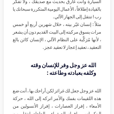
السيارة وأنت غارق بحديث مع صديقك ، ولا تفكر
بالقيادة إطلاقاً ، الأعمال اليومية المتكررة سبحانك يا
رب ! تنتقل إلى الجهاز الآلي .
مثلاً : إنسان غيّر بيته ، خلال شهرين أربع أو خمس
مرات يسوق مركبته إلى البيت القديم دون أن يشعر
، لأنها مُرَكَّبة على النظام الآلي ، الإنسان كائن بالغ
التعقيد ، تعقيد إعجاز لا تعقيد عجز .
الله عز وجل وفر للإنسان وقته
وكلفه بعبادته وطاعته :
الله عز وجل جعل لك غرائز لكن أراحك بها ، أنت ضع
هذه اللقيمات بفمك والأمر اتركه إلى الله ، حركة
الأمعاء ، إفراز العصارات ، إفراز الأنسولين من
البنكرياس ، إفراز الصفراء ، الطعام انتقل من