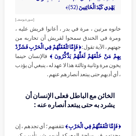
يَهْدِي كَيْدَ الْخَائِنِينَ
(52)﴾
[ سورة يوسف ]
خانوه مرتين ، مرة في بدر ، أعانوا قريش عليه ،
ومرة في الخندق سمحوا لقريش أن تحاربه من
جهتهم ، الآية تقول :
﴿ فَإِمَّا تَثْقَفَنَّهُمْ فِي الْحَرْبِ فَشَرِّدْ
بِهِمْ مَنْ خَلْفَهُمْ لَعَلَّهُمْ يَذَّكَّرُونَ ﴾
فالإنسان حينما
يخون مرة وثانية وثالثة هذا لا عهد له ، ينبغي أن يؤدب
، أي أدبهم حتى يبتعد أنصارهم عنهم .
الخائن مع الباطل فعلى الإنسان أن
يشرد به حتى يبتعد أنصاره عنه :
﴿ فَإِمَّا تَثْقَفَنَّهُمْ فِي الْحَرْبِ ﴾
تثقفنهم ؛ أي تجدهم ، إن
وجدتهم في ساحة المعركة أدبهم شر تأديب كي