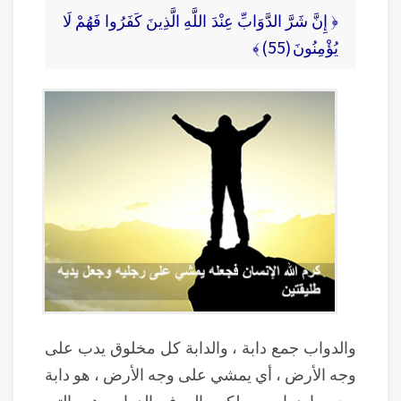
﴿ إِنَّ شَرَّ الدَّوَابِّ عِنْدَ اللَّهِ الَّذِينَ كَفَرُوا فَهُمْ لَا
يُؤْمِنُونَ (55) ﴾
والدواب جمع دابة ، والدابة كل مخلوق يدب على
وجه الأرض ، أي يمشي على وجه الأرض ، هو دابة
وجمعها دواب ، ولكن بالعرف الدواب هي التي