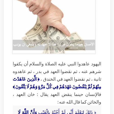
اليهود عاهدوا النبي عليه الصلاة والسلام أن يكفوا
شرهم عنه ، ثم نقضوا العهد في بدر ، ثم عاهدوه
ثانية ، ثم نقضوا العهد في الخندق ،
﴿ الَّذِينَ عَاهَدْتَ
مِنْهُمْ ثُمَّ يَنْقُضُونَ عَهْدَهُمْ فِي كُلِّ مَرَّةٍ وَهُمْ لَا يَتَّقُونَ ﴾
فالإنسان حينما ينقض العهد يقال : خان العهد ،
والخائن كما قال الله عنه :
﴿ ذَلِكَ لِيَعْلَمَ أَنِّي لَمْ أَخُنْهُ بِالْغَيْبِ
وَأَنَّ اللَّهَ لَا