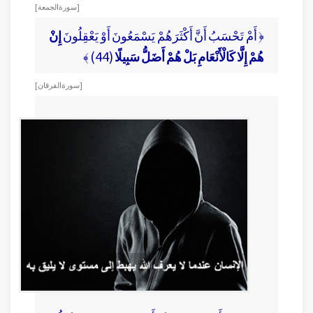
[ سورة الجمعة ]
﴿ أَمْ تَحْسَبُ أَنَّ أَكْثَرَهُمْ يَسْمَعُونَ أَوْ يَعْقِلُونَ
إِنْ
هُمْ إِلَّا كَالْأَنْعَامِ بَلْ هُمْ أَضَلُّ سَبِيلًا
(44) ﴾
[ سورة الفرقان ]