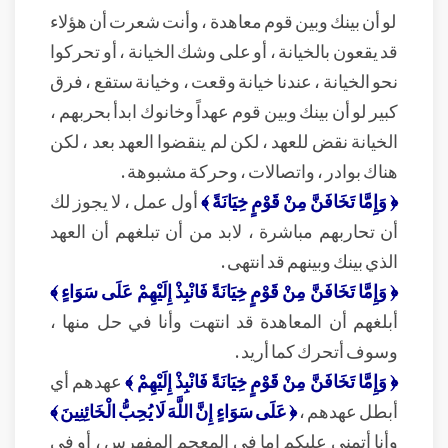
لو أن بينك وبين قوم معاهدة ، وأنت شعرت أن هؤلاء
قد يقعون بالخيانة ، أو على وشك الخيانة ، أو تحركوا
نحو الخيانة ، عندنا خيانة وقعت ، وخيانة ستقع ، فرق
كبير لو أن بينك وبين قوم عهداً وخانوك ابدأ بحربهم ،
الخيانة نقض للعهد ، لكن لم ينقضوا العهد بعد ، لكن
هناك بوادر ، واتصالات ، وحركة مشبوهة .
﴿ وَإِمَّا تَخَافَنَّ مِنْ قَوْمٍ خِيَانَةً ﴾
أول عمل ، لا يجوز لك
أن تحاربهم مباشرة ، لابد من أن تبلغهم أن العهد
الذي بينك وبينهم قد انتهى .
﴿ وَإِمَّا تَخَافَنَّ مِنْ قَوْمٍ خِيَانَةً فَانْبِذْ إِلَيْهِمْ عَلَى سَوَاءٍ ﴾
أبلغهم أن المعاهدة قد انتهت وأنا في حل منها ،
وسوف أتحرك كما أريد .
﴿ وَإِمَّا تَخَافَنَّ مِنْ قَوْمٍ خِيَانَةً فَانْبِذْ إِلَيْهِمْ ﴾
عهدهم أي
أبطل عهدهم ،
﴿ عَلَى سَوَاءٍ إِنَّ اللَّهَ لَا يُحِبُّ الْخَائِنِينَ ﴾
وأنا أتمنى عليكم إما في المعجم المفهرس ، أو في