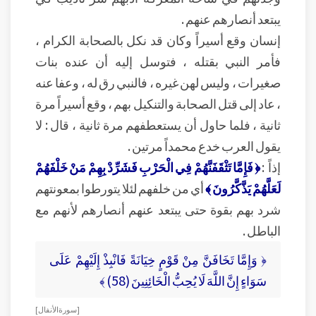
يبتعد أنصارهم عنهم .
إنسان وقع أسيراً وكان قد نكل بالصحابة الكرام ،
فأمر النبي بقتله ، فتوسل إليه أن عنده بنات
صغيرات ، وليس لهن غيره ، فالنبي رق له ، وعفا عنه
، عاد إلى قتل الصحابة والتنكيل بهم ، وقع أسيراً مرة
ثانية ، فلما حاول أن يستعطفهم مرة ثانية ، قال : لا
يقول العرب خدع محمداً مرتين .
إذاً :
﴿ فَإِمَّا تَثْقَفَنَّهُمْ فِي الْحَرْبِ فَشَرِّدْ بِهِمْ مَنْ خَلْفَهُمْ
لَعَلَّهُمْ يَذَّكَّرُونَ ﴾
أي من خلفهم لئلا يتورطوا بمعونتهم
شرد بهم بقوة حتى يبتعد عنهم أنصارهم لأنهم مع
الباطل .
﴿ وَإِمَّا تَخَافَنَّ مِنْ قَوْمٍ خِيَانَةً فَانْبِذْ إِلَيْهِمْ عَلَى
سَوَاءٍ إِنَّ اللَّهَ لَا يُحِبُّ الْخَائِنِينَ (58) ﴾
[ سورة الأنفال ]