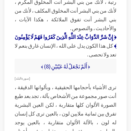
رتبة ، لأنك من بني البشر أنت المخلوق المكرم ،
لأنك من بني البشر أنت المخلوق المكلف ، لأنك من
بني البشر أنت تفوق الملائكة ، هكذا الآيات ،
والأحاديث ، والنصوص .
﴿ إِنَّ شَرَّ الدَّوَابِّ عِنْدَ اللَّهِ الَّذِينَ كَفَرُوا فَهُمْ لَا يُؤْمِنُونَ
﴾
كل هذا الكون يدل على الله ، الإنسان غارق بنعم لا
تعد ولا تحصى .
﴿ أَلَمْ نَجْعَلْ لَهُ عَيْنَيْنِ (8) ﴾
[ سورة البلد ]
ترى الأشياء بأحجامها الحقيقية ، وبألوانها الدقيقة ،
أنت صور مجموعة من الأشخاص بآلة ، تجد بعد طبع
الصورة الألوان كلها متقاربة ، لكن العين البشرية
تفرق بين ثمانية ملايين لون ، بالعين ترى كل إنسان
له لون ، بالآلة الألوان متقاربة ، بالعين يوجد
بالميليمتر مربع مئة مليون مستقبل ضوئي ، بأعظم