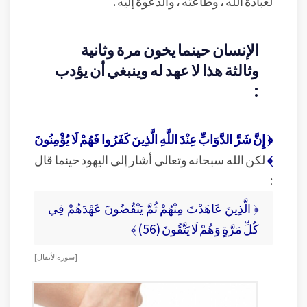
لعبادة الله ، وطاعته ، والدعوة إليه .
الإنسان حينما يخون مرة وثانية
وثالثة هذا لا عهد له وينبغي أن يؤدب
:
﴿ إِنَّ شَرَّ الدَّوَابِّ عِنْدَ اللَّهِ الَّذِينَ كَفَرُوا فَهُمْ لَا يُؤْمِنُونَ
﴾
لكن الله سبحانه وتعالى أشار إلى اليهود حينما قال
:
﴿ الَّذِينَ عَاهَدْتَ مِنْهُمْ ثُمَّ يَنْقُضُونَ عَهْدَهُمْ فِي
كُلِّ مَرَّةٍ وَهُمْ لَا يَتَّقُونَ (56) ﴾
[ سورة الأنفال ]