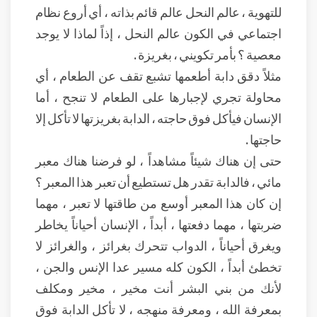
للتهوية ، عالم النحل عالم قائم بذاته ، أي أروع نظام
اجتماعي في الكون عالم النحل ، إذاً لماذا لا يوجد
معصية ؟ بأمر تكويني ، بغريزة .
مثلاً دقق دابة أطعمها تشبع تقف عن الطعام ، أي
محاولة تجري لإجبارها على الطعام لا تنجح ، أما
الإنسان فيأكل فوق حاجته ، الدابة بغريزتها لا تأكل إلا
حاجتها .
حتى إن هناك شيئاً مشاهداً ، لو فرضنا هناك معبر
مائي ، فالدابة تقدر هل تستطيع أن تعبر هذا المعبر ؟
إن كان هذا المعبر أوسع من طاقتها لا تعبر ، مهما
ضربتها ، مهما دفعتها ، أبداً ، الإنسان أحياناً يخاطر
ويغرق أحياناً ، الدواب تتحرك بغرائز ، والغرائز لا
تخطئ أبداً ، الكون كله مسير عدا الإنس والجن ،
لأنك من بني البشر أنت مخير ، مخير ومكلف
بمعرفة الله ، ومعرفة منهجه ، لا تأكل الدابة فوق