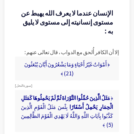
الإنسان عندما لا يعرف الله يهبط عن
مستوى إنسانيته إلى مستوى لا يليق
به :
إلا أن الكافر أُلحق مع الدواب ، قال تعالى عنهم :
﴿ أَمْوَاتٌ غَيْرُ أَحْيَاءٍ وَمَا يَشْعُرُونَ أَيَّانَ يُبْعَثُونَ
(21) ﴾
[ سورة النحل ]
﴿
مَثَلُ الَّذِينَ حُمِّلُوا التَّوْرَاةَ ثُمَّ لَمْ يَحْمِلُوهَا كَمَثَلِ
الْحِمَارِ يَحْمِلُ أَسْفَارًا
بِئْسَ مَثَلُ الْقَوْمِ الَّذِينَ
كَذَّبُوا بِآيَاتِ اللَّهِ وَاللَّهُ لَا يَهْدِي الْقَوْمَ الظَّالِمِينَ
(5) ﴾