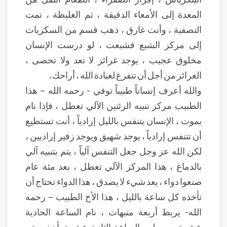
المعدة إلى الأمعاء الدقيقة ، ثم الغليظة ، تمت
التصفية ، وأنت غارق ، ذهب قسم من السكريات
إلى مركز الشبع فشبعت ، لو درست الإنسان
مخلوق عجيب ، يوجد غرائز لا تعد ولا تحصى ،
الغرائز من أجل أن تتفرغ لعبادة الله ، أراحك .
والله أعرف إنساناً طبيباً توفي - رحمه الله – هذا
الطبيب مركز تنبيه الرئتين الآلي تعطل ، فإذا نام
يموت ، الإنسان يتنفس بالليل إرادياً ، أنت تستطيع
أن تتنفس إرادياً ، يوجد شهيق ويوجد زفير إراديين ،
لكن الله عز وجل جعل التنفس آلياً ، يتم بتنبيه آلي
بالدماغ ، هذا المركز الآلي تعطل ، بعد مئة عام
صنعوا دواء ، يعد شيء لا يصدق ، هذا الدواء تحتاج أن
تأخذه كل ساعة بالليل ، هذا الأخ الطبيب – رحمه
الله- يربط أربعة منبهات ، نام الساعة الحادية
عشرة ، يربطهم الساعة الثانية عشرة يأخذ حبة ،