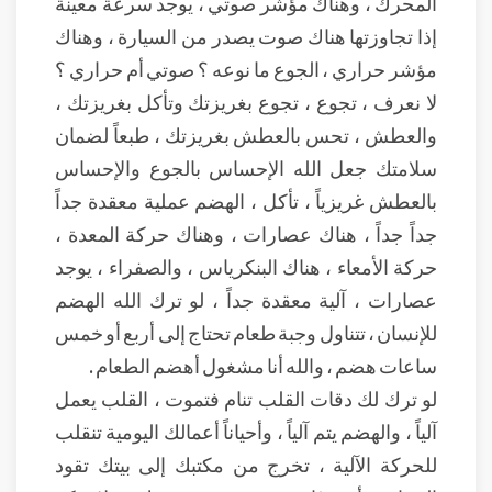
المحرك ، وهناك مؤشر صوتي ، يوجد سرعة معينة
إذا تجاوزتها هناك صوت يصدر من السيارة ، وهناك
مؤشر حراري ، الجوع ما نوعه ؟ صوتي أم حراري ؟
لا نعرف ، تجوع ، تجوع بغريزتك وتأكل بغريزتك ،
والعطش ، تحس بالعطش بغريزتك ، طبعاً لضمان
سلامتك جعل الله الإحساس بالجوع والإحساس
بالعطش غريزياً ، تأكل ، الهضم عملية معقدة جداً
جداً جداً ، هناك عصارات ، وهناك حركة المعدة ،
حركة الأمعاء ، هناك البنكرياس ، والصفراء ، يوجد
عصارات ، آلية معقدة جداً ، لو ترك الله الهضم
للإنسان ، تتناول وجبة طعام تحتاج إلى أربع أو خمس
ساعات هضم ، والله أنا مشغول أهضم الطعام .
لو ترك لك دقات القلب تنام فتموت ، القلب يعمل
آلياً ، والهضم يتم آلياً ، وأحياناً أعمالك اليومية تنقلب
للحركة الآلية ، تخرج من مكتبك إلى بيتك تقود