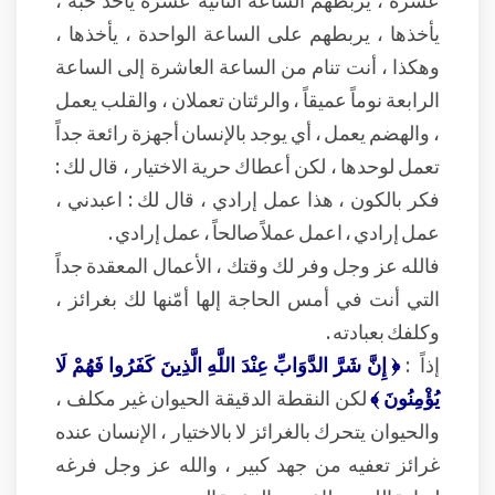
يأخذها ، يربطهم على الساعة الواحدة ، يأخذها ،
وهكذا ، أنت تنام من الساعة العاشرة إلى الساعة
الرابعة نوماً عميقاً ، والرئتان تعملان ، والقلب يعمل
، والهضم يعمل ، أي يوجد بالإنسان أجهزة رائعة جداً
تعمل لوحدها ، لكن أعطاك حرية الاختيار ، قال لك :
فكر بالكون ، هذا عمل إرادي ، قال لك : اعبدني ،
عمل إرادي ، اعمل عملاً صالحاً ، عمل إرادي .
فالله عز وجل وفر لك وقتك ، الأعمال المعقدة جداً
التي أنت في أمس الحاجة إلها أمّنها لك بغرائز ،
وكلفك بعبادته .
إذاً :
﴿ إِنَّ شَرَّ الدَّوَابِّ عِنْدَ اللَّهِ الَّذِينَ كَفَرُوا فَهُمْ لَا
يُؤْمِنُونَ ﴾
لكن النقطة الدقيقة الحيوان غير مكلف ،
والحيوان يتحرك بالغرائز لا بالاختيار ، الإنسان عنده
غرائز تعفيه من جهد كبير ، والله عز وجل فرغه