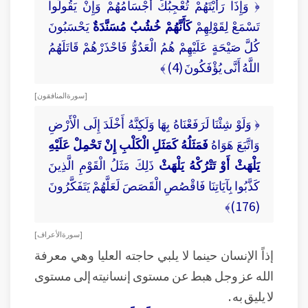
﴿ وَإِذَا رَأَيْتَهُمْ تُعْجِبُكَ أَجْسَامُهُمْ وَإِنْ يَقُولُوا
تَسْمَعْ لِقَوْلِهِمْ
كَأَنَّهُمْ خُشُبٌ مُسَنَّدَةٌ
يَحْسَبُونَ
كُلَّ صَيْحَةٍ عَلَيْهِمْ هُمُ الْعَدُوُّ فَاحْذَرْهُمْ قَاتَلَهُمُ
اللَّهُ أَنَّى يُؤْفَكُونَ (4) ﴾
[ سورة المنافقون ]
﴿ وَلَوْ شِئْنَا لَرَفَعْنَاهُ بِهَا وَلَكِنَّهُ أَخْلَدَ إِلَى الْأَرْضِ
وَاتَّبَعَ هَوَاهُ
فَمَثَلُهُ كَمَثَلِ الْكَلْبِ إِنْ تَحْمِلْ عَلَيْهِ
يَلْهَثْ أَوْ تَتْرُكْهُ يَلْهَثْ
ذَلِكَ مَثَلُ الْقَوْمِ الَّذِينَ
كَذَّبُوا بِآيَاتِنَا فَاقْصُصِ الْقَصَصَ لَعَلَّهُمْ يَتَفَكَّرُونَ
(176)﴾
[ سورة الأعراف ]
إذاً الإنسان حينما لا يلبي حاجته العليا وهي معرفة
الله عز وجل هبط عن مستوى إنسانيته إلى مستوى
لا يليق به .