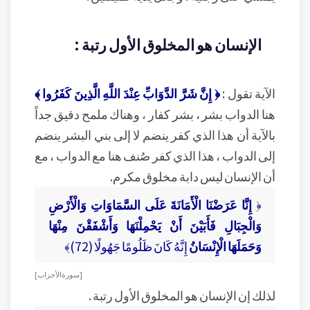
الإنسان هو المخلوق الأول رتبة :
الآية تقول :
﴿ إِنَّ شَرَّ الدَّوَابِّ عِنْدَ اللَّهِ الَّذِينَ كَفَرُوا ﴾
هنا الدواب بشر ، بشر كفار ، وهناك ملمح دقيق جداً
بالآية أن هذا الذي كفر ينضم لا إلى بني البشر ينضم
إلى الدواب ، هذا الذي كفر صُنف هنا مع الدواب ، مع
أن الإنسان ليس دابة مخلوق مكرم.
﴿
إِنَّا عَرَضْنَا الْأَمَانَةَ عَلَى السَّمَاوَاتِ وَالْأَرْضِ
وَالْجِبَالِ فَأَبَيْنَ أَنْ يَحْمِلْنَهَا وَأَشْفَقْنَ مِنْهَا
وَحَمَلَهَا الْإِنْسَانُ
إِنَّهُ كَانَ ظَلُومًا جَهُولًا (72)﴾
[ سورة الأحزاب ]
لذلك إن الإنسان هو المخلوق الأول رتبة .