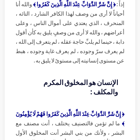
إذاً :
﴿ إِنَّ شَرَّ الدَّوَابِّ عِنْدَ اللَّهِ الَّذِينَ كَفَرُوا ﴾
والله أنا
أحياناً لا أرى من وصف لهذا الكافر الشارد ، التائه ،
المنحرف ، الذي يعتدي على أموال الناس ، وعلى
أعراضهم ، والله لا أرى من وصفٍ يليق به كأن أقول
دابة ، حينما لم يلبِّ حاجة عقله ، لم يتعرف إلى الله ،
لم يعرف سرّ وجوده ، لم يعرف غاية وجوده ، هبط
عن مستوى إنسانيته إلى مستوىً لا يليق به .
الإنسان هو المخلوق المكرم
والمكلف :
﴿ إِنَّ شَرَّ الدَّوَابِّ عِنْدَ اللَّهِ الَّذِينَ كَفَرُوا فَهُمْ لَا يُؤْمِنُونَ
﴾
ما لم تؤمن فالتصنيف يختلف ، أنت مصنف مع
البشر ، ولأنك من بني البشر أنت المخلوق الأول