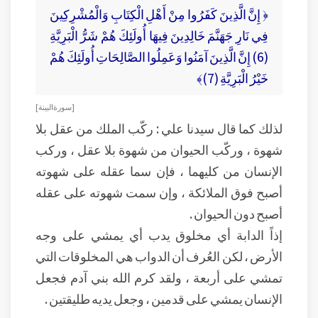
﴿ إِنَّ الَّذِينَ كَفَرُوا مِنْ أَهْلِ الْكِتَابِ وَالْمُشْرِكِينَ
فِي نَارِ جَهَنَّمَ خَالِدِينَ فِيهَا أُولَئِكَ هُمْ شَرُّ الْبَرِيَّةِ
(6) إِنَّ الَّذِينَ آمَنُوا وَعَمِلُوا الصَّالِحَاتِ أُولَئِكَ هُمْ
خَيْرُ الْبَرِيَّةِ (7)﴾
[ سورة البينة ]
لذلك كما قال سيدنا علي : ركّب الملك من عقل بلا
شهوة ، وركّب الحيوان من شهوة بلا عقل ، وركب
الإنسان من كليهما ، فإن سما عقله على شهوته
أصبح فوق الملائكة ، وإن سمت شهوته على عقله
أصبح دون الحيوان .
إذاً الدابة أي مخلوق يدب أي يمشي على وجه
الأرض ، لكن العُرف أن الدواب هي المخلوقات التي
تمشي على أربعة ، ولقد كرم الله بني آدم فجعل
الإنسان يمشي على قدمين ، وجعل يديه طليقتين .