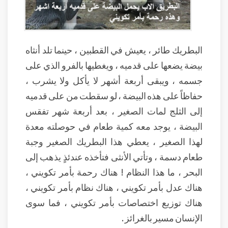
البطريك طائر ، يعيش في القطبين ، حينما تلد أنثاه
بيضة يضعها على قدميه ، ويغطيها بالفرو الذي على
جسمه ، ويبقى أربعة أشهر لا يأكل ولا يشرب ،
حفاظاً على هذه البيضة ، لو سقطت من على قدميه
إلى الثلج لمات الصغير ، بعد أربعة شهر تفقس
البيضة ، يوجد معه كمية طعام في حوصلته معدة
لهذا الصغير ، يعطي هذا البطريك الصغير وجبة
طعام دسمة ، وتأتي الأنثى فتأخذه عندئذٍ يذهب إلى
البحر ، ما هذا النظام ! هناك رحمة بأمر تكويني ،
هناك عدل بأمر تكويني ، هناك نظام بأمر تكويني ،
هناك توزيع اختصاصات بأمر تكويني ، فما سوى
الإنسان مسير بالغرائز .