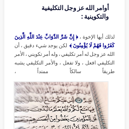
أوامر الله عز وجل التكليفية
والتكوينية :
لذلك أيها الإخوة ،
﴿ إِنَّ شَرَّ الدَّوَابِّ عِنْدَ اللَّهِ الَّذِينَ
كَفَرُوا فَهُمْ لَا يُؤْمِنُونَ ﴾
لكن يوجد شيء دقيق ، أن
الله عز وجل له أمر تكليفي ، وله أمر تكويني ، الأمر
التكليفي افعل ، ولا تفعل ، والأمر التكليفي يشبه
طريقاً سالكاً ممتداً ،