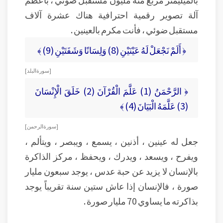
آلة تصوير رقمية احترافية هناك عشرة آلاف
مستقبل ضوئي ، فأنت مكرم بالعينين .
﴿ أَلَمْ نَجْعَلْ لَهُ عَيْنَيْنِ (8) وَلِسَانًا وَشَفَتَيْنِ (9) ﴾
[ سورة البلد ]
﴿ الرَّحْمَنُ (1) عَلَّمَ الْقُرْآنَ (2) خَلَقَ الْإِنْسَانَ
(3) عَلَّمَهُ الْبَيَانَ (4) ﴾
[ سورة الرحمن ]
جعل له عينين ، أذنين ، يسمع ، ويبصر ، ويتألم ،
ويفرح ، ويسعد ، ويدرك ، ويحفظ ، مركز الذاكرة
بالإنسان لا يزيد عن حبة عدس ، يوجد سبعون مليار
صورة ، فالإنسان إذا عاش ستين سنة تقريباً يوجد
بذاكرته ما يساوي 70 مليار صورة .