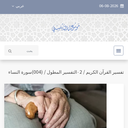
06-08-2026
عربي
تفسير القرآن الكريم / ٠2التفسير المطول / (004)سورة النساء