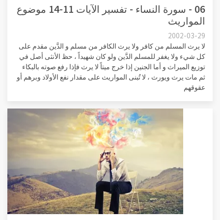
06 - سورة النساء - تفسير الآيات 11-14 موضوع
المواريث
2002-03-29
لا يرث المسلم من كافر ولا يرث الكافر من مسلم و الدَّين مقدم على
كل شيء ولا يغفر للمسلم الدَّين ولو كان شهيداً ، حظ الأنثى أصل في
توزيع الميراث و أما الجنين إذا خرج ميتاً لا يرث فإذا رفع صوته بالبكاء
ثم مات يرث ويورث ، لا تُبنى المواريث على مقدار نفع الأولاد وبرهم أو
عقوقهم