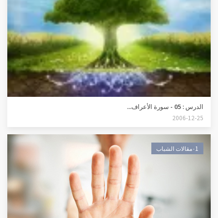
الدرس : 05 - سورة الأعراف...
2006-12-25
٠1مقالات الشباب