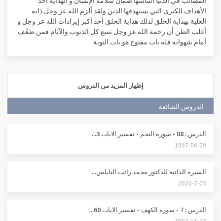
المصائب في الدنيا أساسها ضمان سلامة الإنسان و الهداية أحد
الأهداف الكبرى التي يستهدفها الدين ولقد ألزم الله عز وجل ذاته
العلية بهداية الخلق لذلك هداية الخلق أحد أكبر إيرادات الله عز وجل و
أغلب الظن أن رحمة الله عز وجل تسع كل الذنوب والآثام فمن ضَعُف
أمام شهواته فله باب مفتوح هو باب التوبة
إظهار المزيد من الدروس
الدروس الشائعة
الدرس : 08 - سورة النجم - تفسير الآيات 3...
1997-06-09
السيرة الذاتية للدكتور محمد راتب النابلس...
2020-7-05
الدرس : 7 - سورة الكهف - تفسير الآيات 60...
1987-11-27