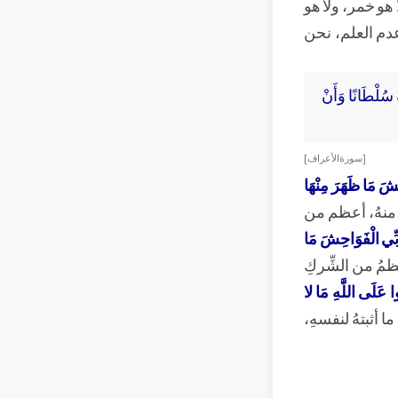
 هو خمر، ولا هو
عدم العلم، نحن
هِ سُلْطَانًا وَأَنْ
[ سورة الأعراف ]
ِشَ مَا ظَهَرَ مِنْهَا
 منهُ، أعظم من
رَبِّي الْفَوَاحِشَ مَا
مُ من الشِّركِ
ا عَلَى اللَّهِ مَا لا
ا أثبتهُ لنفسهِ،