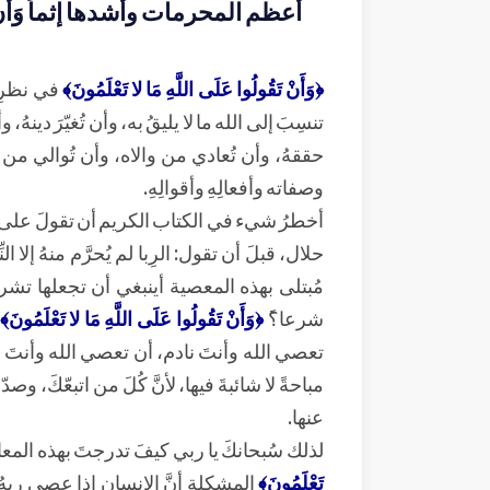
أعظم المحرمات وأشدها إثماً وَأَنْ تَقُولُ
﴿وَأَنْ تَقُولُوا عَلَى اللَّهِ مَا لا تَعْلَمُونَ﴾
في نظرِ 
تنسِبَ إلى الله ما لا يليقُ به، وأن تُغيّرَ دينهُ، و
حققهُ، وأن تُعادي من والاه، وأن تُوالي من عاد
وصفاته وأفعالِهِ وأقوالِهِ.
أخطرُ شيء في الكتاب الكريم أن تقولَ على اللهِ
حلال، قبلَ أن تقول: الرِبا لم يُحرَّم منهُ إل
مُبتلى بهذه المعصية أينبغي أن تجعلها تشريعا
شرعا؟ً
﴿وَأَنْ تَقُولُوا عَلَى اللَّهِ مَا لا تَعْلَمُونَ﴾
تعصي الله وأنتَ نادم، أن تعصي الله وأنتَ 
مباحةً لا شائبةَ فيها، لأنَّ كُلَ من اتبعّكَ،
عنها.
لذلك سُبحانكَ يا ربي كيفَ تدرجتَ بهذه الم
تَعْلَمُونَ﴾
المشكلة أنَّ الإنسان إذا عصى ربهُ،