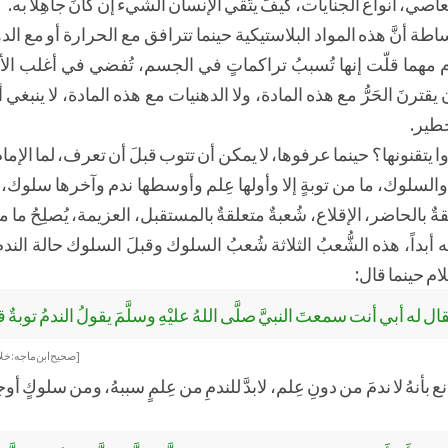
عاصي، أنواع الجنايات، كيفَ يتّقي الإنسان الشيء إن كانَ جاهِلاً به.
طة أنَّ هذه المواد البلاستيكية حينما تترافق مع الحرارة أو مع الد
عام مهما قلّت إنها تُسببُ تراكماتٍ في الجسم، تُفضي في أغلب الأح
ترنَ الحَرُّ مع هذه المادة، ولا الدهنيات مع هذه المادة، لا ينبغي أن 
خطير.
ؤوا يتقنونها؟ حينما عرفوها، لا يمكن أن تتوب قبلَ أن تعرف، لما الإ
م والسلوك، ما من توبةٍ إلا وأولها عِلم وأوسطها ندم وآخرها سلوك، 
ةٌ بالحاضر، الإقلاع، شُعبةٌ متعلقةٌ بالمستقبل، العزيمة، يُصلِحُ ما م
إليه أبداً، هذه الشُّعبُ الثلاثة شُعبُ السلوك وقبلَ السلوك حالة الند
ام حينما قال:
ال له أبي أنت سمعتَ النبيَّ صلَّى اللهُ عليْهِ وسلَّمَ يقولُ الندمُ توبةٌ
[ صحيح ابن ماجه: خل
 بأنهُ لا ندمَ من دونِ عِلم، لابدَّ للندمِ من عِلمٍ سببهُ، ومن سلوكٍ أوج