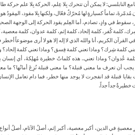
 النابلسي: لا يمكن أن تتحرك بِلا عِلم، الحركة بِلا علم حركة ط
رةَ، تماماً كسيارةٍ لها مُحرّكٌ فعّال، ولكنها بِلا مقود، المِقودُ هو 
ر، سقوط في وادٍ، تصادم، أما العِلم يقود الحركة إلى الوجهة الصح
 شِرك، كلمة كُفر، كلمة إلحاد، كلمة إثم، كلمة عدوان، كلمة معصية
ي القرآن الكريم، أنا والله الذي لا إله إلا هو لا أرى موضوعاً أخطر ف
عني كلمة شِرك؟ وماذا تعني كلمة فِسق؟ وماذا تعني كلمة إلحاد؟ و
مة عُدوان؟ وماذا تعني.. هذه كلماتٌ خطيرة مُهلِكةَ، أي إنسان 
يجب أن تعرف ما معنى قنبلة؟ ما معنى قنبلة نُزِعَ أمانُها؟ ما معنى 
ت بقايا قنبلة قد انفجرت لا يوجد منها خطر، فما دام تعامل الإنسا
طيرةٌ جداً جداً.
ِ معصيةٍ في الدين، أكبر معصية، أكبر إثم، أصلُ الآثام، أصلُ أنواع