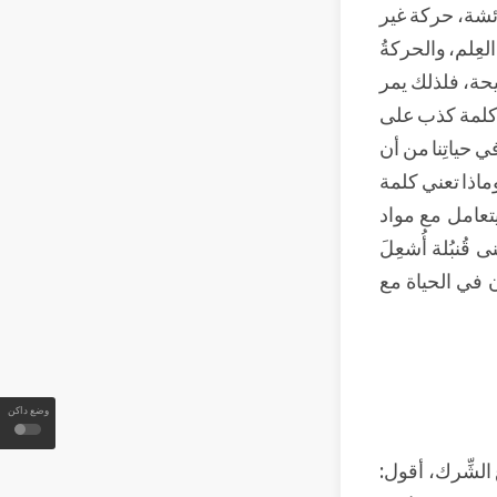
ائشة، حركة غير
العِلم، والحركةُ
يحة، فلذلك يمر
، كلمة كذب على
ي حياتِنا من أن
ماذا تعني كلمة
يتعامل مع مواد
قُنبُلة أُشعِلَ
ن في الحياة مع
وضع داكن
 الشِّرك، أقول: