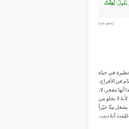
َ يَقُولُ:
بُعِثْتُ
[ متفق علبه ]
خطيرة في حياة
ّم في الأفراح،
 أنها تتفجر، لا،
أنهُ لا يخلو من
ل مِنّا حيّزاً
َلِمتَ أنهُ ذنب،