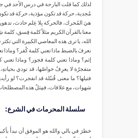
لذلك كما قلت البارحة في درس الأحد في جامع
مُجدية، حركة قد تكون مؤذية، حركة قد تكون مُدمّ
هيَ المُحرك، فالحركة بِلا عِلم حادث، تدهو
معنا بالقرآن الكريم مثلاً كلمة فِسق، كلمة
الله، يا ترى هذه المعاصي الكبيرة التي تكثر ف
نعرفَ بالضبط ماذا تعني كلمة كُفر؟ وماذا ت
إثم؟ وماذا تعني كلمة فجور؟ وماذا تعني كل
متفجرّة لا يعرِفُ خواصّها، قد تودي بحياتهِ، 
فتيلها؟ ما معنى قُنبُلة قد انفجرت؟ لو رأي
شهوات، مع علاقات، فمِثلُ هذه المصطلحات خ
سلسلة المحرمات في الشرع:
خطرَ في بالي والله هو الموفق أن نبدأَ بأكبر