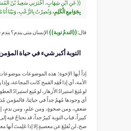
(( عَنِ ابْنِ شِهَابٍ، أَخْبَرَنِي سَعِيدُ بْنُ الْمُسَيَ
بِجَوَامِعِ الْكَلِمِ،
وَنُصِرْتُ بِالرُّعْبِ، وَبَيْنَا أَنَ
قال:
((الندمُ توبة))
الإنسان متى يندم؟ يندم حي
التوبة أكبر شيء في حياة المؤمن
إذاً أيها الإخوة؛ هذه الموضوعات موضوعات
الأمة، أي إذا فُقِد القمح كانت المجاعة، وإ
لو مُنِعَ استيرادُ الأزهار، لو مُنِع استيرادُ 
أي وجودها مُهمٌ جداً في حياتِنا، فالمؤمن مُذ
ضعفٍ، ومن صحوةٍ، ومن علمٍ، ومن ندمٍ، إذاً
كبيراً، فباب التوبة كبيرٌ جداً، قد نحتاجُ فيه إ
صح، لن تُقلِعَ عن معصيةٍ إلا إذا عَلِمتَ أنها معصي