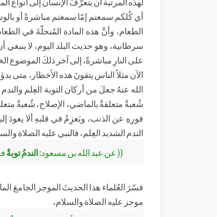
لهذه المرتبة أن يتعرّفَ الإنسان إلى أنواع الم
أي كُلكم سمعتم إمّا سمعتم مباشرةً أو بالوسا
الطعام، وأنَّ هذه المادة المُنحلّةَ في الط
سرطانية، وهو حديث البلد اليوم، لا ينبغي أن يق
على النارِ مباشرةً، إلى آخر ذلكَ الموضوع ال
الآن مثلاً الناس يتقونَ هذه الأخطار، متى بد
الله عنهُ جعلَ من أركان التوبة العِلم والند
شُعبةٌ متعلقةٌ بالماضي، الإصلاح، شُعبةٌ متعلق
فورِهِ عن الذنب، ويَعزِمُ في قلبهِ ألا يعودَ 
الندم الشديد العِلم، فالنبي عليه الصلاة والسل
(( عن عبد الله بن مسعود:
الندمُ توبةٌ
فق
فسّرَ العُلماء هذا الحديثَ الموجز الجامعَ المانع
موجز عليه الصلاة والسلام،