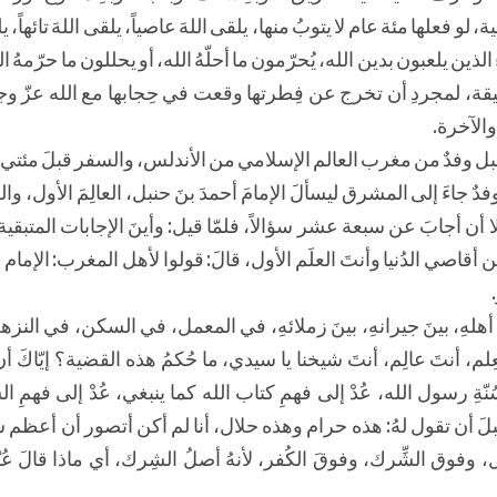
 فعلها مئة عام لا يتوبُ منها، يلقى اللهَ عاصياً، يلقى اللهَ تائهاً، يلق
ؤلاء الذين يلعبون بدين الله، يُحرّمون ما أحلّهُ الله، أو يحللون ما حرّمه
ة، لمجردِ أن تخرج عن فِطرتها وقعت في حِجابها مع الله عزّ وج
والآخرة.
بنَ حنبل وفدٌ من مغرب العالم الإسلامي من الأندلس، والسفر قبلَ مئتي 
 جاءَ إلى المشرق ليسألَ الإمامَ أحمدَ بنَ حنبل، العالِمَ الأول، وا
لا أن أجابَ عن سبعة عشر سؤالاً، فلمّا قيل: وأينَ الإجابات المتبقية؟
من أقاصي الدُنيا وأنتَ العلَم الأول، قالَ: قولوا لأهل المغرب: الإمام 
أهلهِ، بينَ جيرانهِ، بينَ زملائهِ، في المعمل، في السكن، في النز
أنتَ عالِم، أنتَ شيخنا يا سيدي، ما حُكمُ هذه القضية؟ إيّاكَ أن ت
نّةِ رسول الله، عُدْ إلى فهمِ كتاب الله كما ينبغي، عُدْ إلى فهمِ السُ
 أن تقول لهُ: هذه حرام وهذه حلال، أنا لم أكن أتصور أن أعظم ش
وفوق الشِّرك، وفوقَ الكُفر، لأنهُ أصلُ الشِرك، أي ماذا قالَ عُبّ