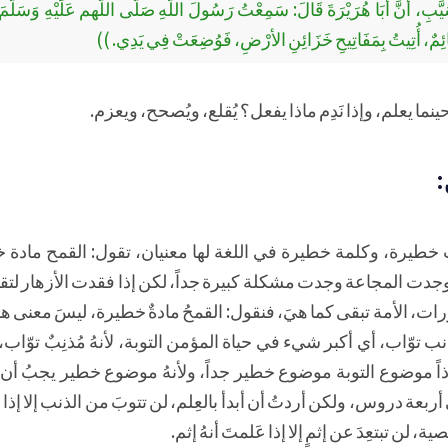
ّبِ، أَنَّ أَبَا هُرَيْرَةَ قَالَ: سَمِعْتُ رَسُولَ اللَّهِ صَلَّى اللَّهم عَلَيْهِ وَسَلَّم
ا نَائِمٌ، أُتِيتُ بِمَفَاتِيحِ خَزَائِنِ الأرْضِ، فَوُضِعَتْ فِي يَدِي. ))
نما يعلم، وإذا نَدِم ماذا يفعل؟ يُقلع، ويُصحح، ويعزم.
:
 خطيرة، وكلمة خطيرة في اللغة لها معنيان، تقول: القمح مادة 
ذا وجدت المجاعة وجدت مشكلة كبيرة جداً، لكن إذا فقدت الأزهار لتقد
العطورات، الأمة تبقى كما هيَ، فنقول: القمحُ مادةٌ خطيرة، ليسَ معنى هذا
نب توّاب، أي أكبر شيء في حياة المؤمن التوبة، لأنهُ مُذنِبٌ توّاب، ل
 موضوع التوبة موضوع خطير جداً، ولأنهُ موضوع خطير يجبُ أن يشغ
لى أربعة دروس، ولكن أردتُ أن أبدأ بالعِلم، لن تتوبَ من الذنب إلا إذا ع
ة، لن تبتعِدَ عن إثمٍ إلا إذا عَلمتَ أنهُ إثم.