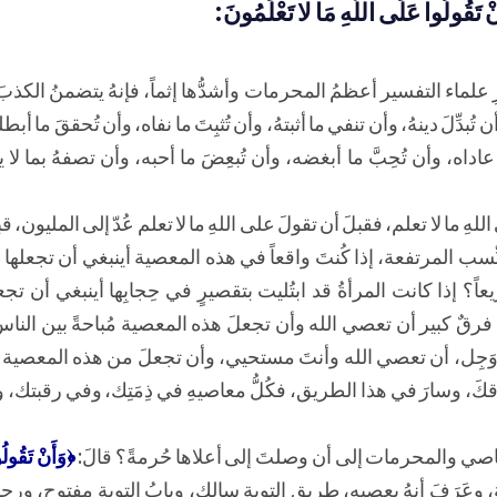
وا عَلَى اللَّهِ مَا لا تَعْلَمُونَ:
علماء التفسير أعظمُ المحرمات وأشدُّها إثماً، فإنهُ يتضمنُ الكذب
أن تُبدِّلَ دينهُ، وأن تنفي ما أثبتهُ، وأن تُثبِتَ ما نفاه، وأن تُحققَ ما أبطل
اه، وأن تُحِبَّ ما أبغضه، وأن تُبعِضَ ما أحبه، وأن تصفهُ بما لا يلي
 ما لا تعلم، فقبلَ أن تقولَ على اللهِ ما لا تعلم عُدّ إلى المليون، ق
ا النِّسب المرتفعة، إذا كُنتَ واقعاً في هذه المعصية أينبغي أن تجعلها
ً؟ إذا كانت المرأةُ قد ابتُليت بتقصيرٍ في حِجابِها أينبغي أن تجع
فرقٌ كبير أن تعصي الله وأن تجعلَ هذه المعصية مُباحةً بين الناس
وَجِل، أن تعصي الله وأنتَ مستحيي، وأن تجعلَ من هذه المعصية ت
 وصدّقكَ، وسارَ في هذا الطريق، فكُلُّ معاصيهِ في ذِمَتِك، وفي رقبتك
عاصي والمحرمات إلى أن وصلتَ إلى أعلاها حُرمةً؟ قالَ:
﴿وَأَنْ تَقُولُ
 وعَرَفَ أنهُ يعصيه، طريق التوبةِ سالك، وبابُ التوبةِ مفتوح، ورحم