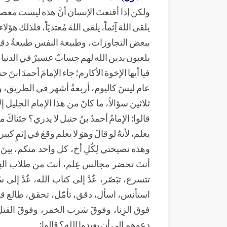
ولكن إذا أقنعتَ الإنسان أنَّ هذه ليست معصية، لو
يلقى اللهَ آِثماً، يلقى اللهَ مُعتديّاً، فلذلك ه
ببعض التجاوزات، وطبيعة النفس طبيعةٌ دقيق
يلعبون بدين الله لهم حِسابٌ عسيرٌ في الدنيا 
فيا أيها الإخوة الأكارم؛ جاء الإمامَ أحمدَ ا
عام ليسَ كاليوم، أربعةُ أشهر في الطريق، وفدٌ
ثلاثين سؤالاً، ما كانَ من هذا الإمام الجليل إ
قالوا: الإمامُ أحمدُ بنُ حنبل لا يدري؟ جئناكَ 
يعلم، لأنهُ لو قالَ وهوَ لا يعلم وقعَ في إثمٍ كبير.
وهذه نصيحتي لِكُلِ أخ، كل واحد منكم، بينَ 
أنتَ تحضر مجالس عِلم، أنتَ من طلاب العِلم، 
تتسرع، تبَصّر، عُدْ إلى كتاب الله، عُدْ إلى سُ
استأنس، اسأل، دقق، تأمّل، تحقق، طالع قبلَ
فوق الزِنا، وفوقَ شرب الخمر، وفوقَ القتل، 
دعوهم إلى أن يعبدوا الله؟ قالوا: