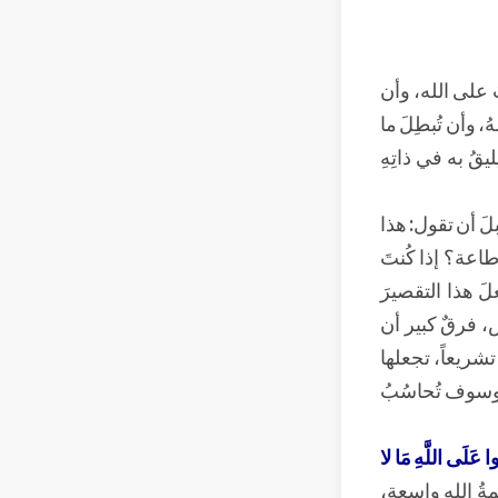
َ على الله، وأن
هُ، وأن تُبطِلَ ما
قُ به في ذاتِهِ
بلَ أن تقول: هذا
 طاعة؟ إذا كُنتَ
لَ هذا التقصيرَ
، فرقٌ كبير أن
شريعاً، تجعلها
، وسوف تُحاسُبُ
وا عَلَى اللَّهِ مَا لا
ةُ اللهِ واسعة،