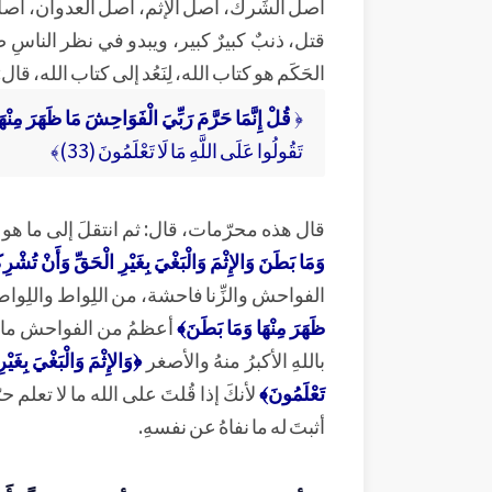
أصل الشِّرك، أصل الإثم، أصل العدوان، أصل ال
قتل، ذنبٌ كبيرٌ كبير، ويبدو في نظر الناسِ 
الحَكَم هو كتاب الله، لِنَعُد إلى كتاب الله، قال:
﴿
قُلْ إِنَّمَا حَرَّمَ رَبِّيَ الْفَوَاحِشَ مَا ظَهَرَ مِنْ
تَقُولُوا عَلَى اللَّهِ مَا لَا تَعْلَمُونَ (33)﴾
قال هذه محرّمات، قال: ثم انتقلَ إلى ما هو
وَمَا بَطَنَ وَالإِثْمَ وَالْبَغْيَ بِغَيْرِ الْحَقِّ وَأَنْ تُشْرِكُ
الفواحش والزِّنا فاحشة، من اللِواط والل
ظَهَرَ مِنْهَا وَمَا بَطَنَ﴾
أعظمُ من الفواحش ما ظ
باللهِ الأكبرُ منهُ والأصغر
﴿وَالإِثْمَ وَالْبَغْيَ بِغَيْ
تَعْلَمُونَ﴾
لأنكَ إذا قُلتَ على الله ما لا تعلم حر
أثبتَ له ما نفاهُ عن نفسهِ.