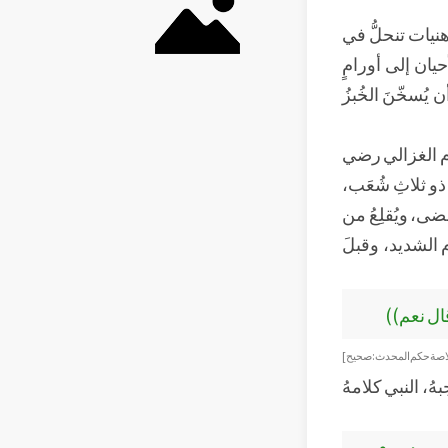
هنيات تنحلُّ في
يان إلى أورامٍ
يُسخّنَ الخُبزُ
مام الغزالي رضي
ذو ثلاثِ شُعَب،
ضى، ويُقلِعُ من
م الشديد، وقبلَ
 قال نعم))
اصة حكم المحدث : صحيح ]
بهُ، النبي كلامهُ