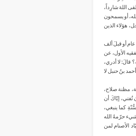
ى اللهَ شارِداً،
ُ الله، أو يسمحون
ل، هؤلاء الذين
عام أو قبلَ ألف
لفقيه الأول، عن
 قالَ: لا أدري،
أحمد بنُ حنبل لا
هة، مظنة صلاح،
ُفتي، إيّاكَ أن
ّنّةِ كما ينبغي،
يء حرّمهُ الله
اد الأصنام لمن