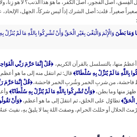
فِسق، أصل الفجور، أصلُ الكفر، ما هوَ هذا الذنب؟ لا هو زِنا، ولا
صغيراً صغيراً، قلت: أصل الشرك إذاً ليس شركاً، الجهل، الإلحاد، 
هَا وَمَا بَطَنَ
وَالْإِثْمَ وَالْبَغْيَ بِغَيْرِ الْحَقِّ وَأَنْ تُشْرِكُوا بِاللَّهِ مَا لَمْ يُنَزِّلْ بِ
 أعظمُ منها، بالتسلسل بالقرآن الكريم،
﴿قُلْ إِنَّمَا حَرَّمَ رَبِّي الْفَوَاح
وا بِاللَّهِ مَا لَمْ يُنَزِّلْ بِهِ سُلْطَانًا﴾
قال: ثم انتقل منه إلى ما هو أعظم
ِواط فاحشة، من شربِ الخمر وشُربِ الخمر فاحشة،
﴿قُلْ إِنَّمَا حَرَّمَ 
هرَ منها وما بطن،
﴿وَأَنْ تُشْرِكُوا بِاللَّهِ مَا لَمْ يُنَزِّلْ بِهِ سُلْطَانًا﴾
وأعظ
رِ الْحَقِّ﴾
تطاوُل على الخلق، ثم انتقلَ إلى ما هو أعظم،
﴿وَأَنْ تَقُولُو
ّمتَ الحلال أو حللتَ الحرام، وصفتَ اللهَ بِما لا يليقُ بهِ، نفيتَ عنهُ م