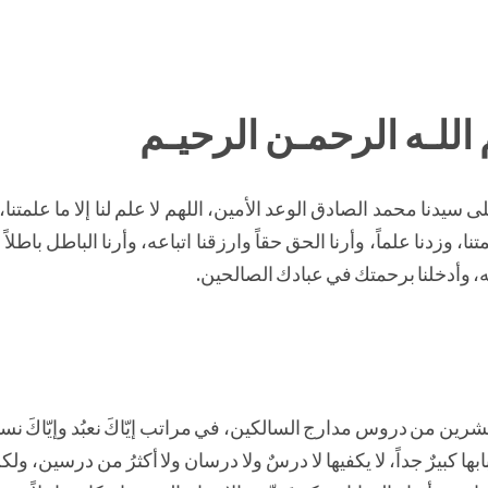
اللـه الرحمـن الرحيـم
سيدنا محمد الصادق الوعد الأمين، اللهم لا علم لنا إلا ما علمتنا،
تنا، وزدنا علماً، وأرنا الحق حقاً وارزقنا اتباعه، وأرنا الباطل باطلاً 
، وأدخلنا برحمتك في عبادك الصالحين.
شرين من دروس مدارج السالكين، في مراتب إيّاكَ نعبُد وإيّاكَ نس
بها كبيرٌ جداً، لا يكفيها لا درسٌ ولا درسان ولا أكثرُ من درسين، ولك