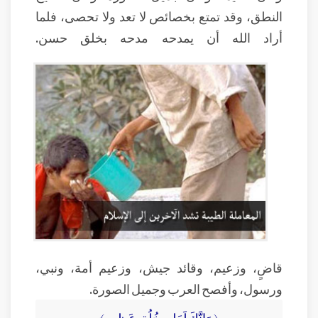
النطق، وقد تمتع بخصائص لا تعد ولا تحصى، فلما
أراد الله أن يمدحه مدحه بخلق حسن.
قاضٍ، وزعيم، وقائد جيش، وزعيم أمة، ونبي،
ورسول، وأفصح العرب وجميل الصورة.
﴿ وَإِنَّكَ لَعَلى خُلُقٍ عَظِيمٍ ﴾