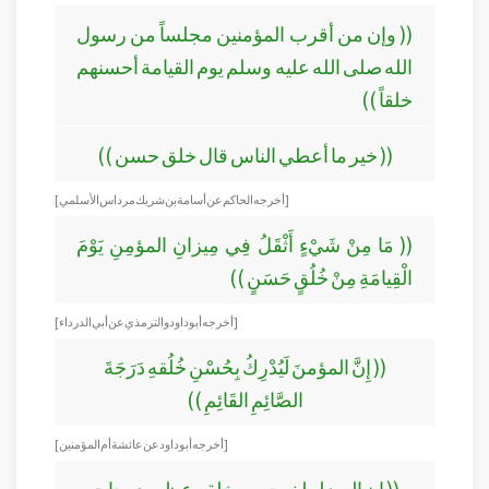
(( وإن من أقرب المؤمنين مجلساً من رسول
الله صلى الله عليه وسلم يوم القيامة أحسنهم
خلقاً ))
(( خير ما أعطي الناس قال خلق حسن ))
[ أخرجه الحاكم عن أسامة بن شريك مرداس الأسلمي ]
(( مَا مِنْ شَيْءٍ أَثْقَلُ فِي مِيزانِ المؤمِنِ يَوْمَ
الْقِيامَةِ مِنْ خُلُقٍ حَسَنٍ ))
[ أخرجه أبو داود والترمذي عن أبي الدرداء ]
(( إِنَّ المؤمنَ لَيُدْرِكُ بِحُسْنِ خُلُقهِ دَرَجَةَ
الصَّائِمِ القَائِمِ ))
[ أخرجه أبو داود عن عائشة أم المؤمنين ]
(( إن العبد ليبلغ بحسن خلقه عظيم درجات