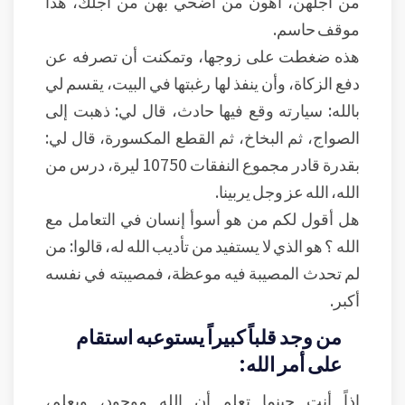
من أجلهن، أهون من أضحي بهن من أجلك، هذا
موقف حاسم.
هذه ضغطت على زوجها، وتمكنت أن تصرفه عن
دفع الزكاة، وأن ينفذ لها رغبتها في البيت، يقسم لي
بالله: سيارته وقع فيها حادث، قال لي: ذهبت إلى
الصواج، ثم البخاخ، ثم القطع المكسورة، قال لي:
بقدرة قادر مجموع النفقات 10750 ليرة، درس من
الله، الله عز وجل يربينا.
هل أقول لكم من هو أسوأ إنسان في التعامل مع
الله ؟ هو الذي لا يستفيد من تأديب الله له، قالوا: من
لم تحدث المصيبة فيه موعظة، فمصيبته في نفسه
أكبر.
من وجد قلباً كبيراً يستوعبه استقام
على أمر الله:
إذاً أنت حينما تعلم أن الله موجود، ويعلم،