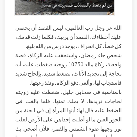
الله عز وجل رب العالمين، ليس القصد أن يحصي
عليك أخطاءك، القصد أن يربيك، فكلما زلت قدمك،
كل خطأ، كل انحراف، يوجد درس من الله بليغ.
شخص جاء رمضان، واستحقت عليه الزكاة، قصة
واقعية، زكاة ماله 10750 زوجته ضغطت عليه، أنه
بحاجة إلى تجديد الأثاث، بضغط شديد، بإلحاح شديد
فاستجاب لها، وألغى دفع الزكاة، ونفذ رغبتها.
بالمناسبة في صحابي جليل، ضغطت عليه زوجته
لحاجات تريدها، لا يملك ثمنها، فلما بالغت في
الضغط عليه قال لها: أيتها المرأة إن في الجنة من
الحور العين ما لو أطلت إحداهن على الأرض لغلب
نور وجهها ضوء الشمس والقمر، فلأن أضحي بك