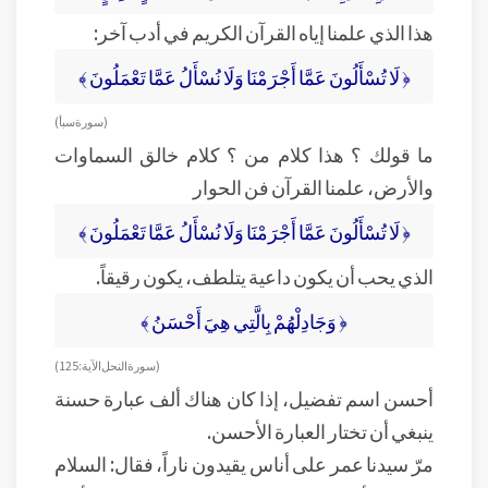
هذا الذي علمنا إياه القرآن الكريم في أدب آخر:
﴿ لَا تُسْأَلُونَ عَمَّا أَجْرَمْنَا وَلَا نُسْأَلُ عَمَّا تَعْمَلُونَ ﴾
( سورة سبأ )
ما قولك ؟ هذا كلام من ؟ كلام خالق السماوات
والأرض، علمنا القرآن فن الحوار
﴿ لَا تُسْأَلُونَ عَمَّا أَجْرَمْنَا وَلَا نُسْأَلُ عَمَّا تَعْمَلُونَ ﴾
الذي يحب أن يكون داعية يتلطف، يكون رقيقاً.
﴿ وَجَادِلْهُمْ بِالَّتِي هِيَ أَحْسَنُ ﴾
( سورة النحل الآية: 125 )
أحسن اسم تفضيل، إذا كان هناك ألف عبارة حسنة
ينبغي أن تختار العبارة الأحسن.
مرّ سيدنا عمر على أناس يقيدون ناراً، فقال: السلام