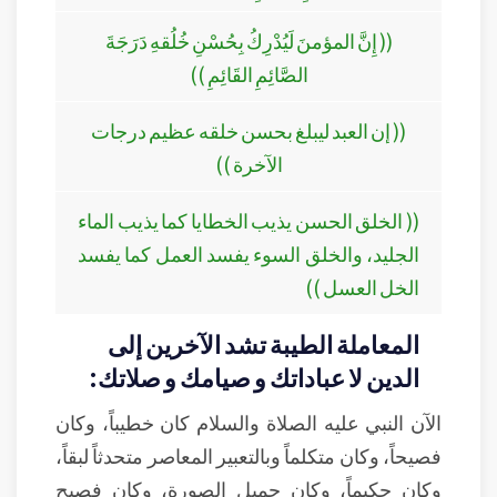
(( إِنَّ المؤمنَ لَيُدْرِكُ بِحُسْنِ خُلُقهِ دَرَجَةَ
الصَّائِمِ القَائِمِ ))
(( إن العبد ليبلغ بحسن خلقه عظيم درجات
الآخرة ))
(( الخلق الحسن يذيب الخطايا كما يذيب الماء
الجليد، والخلق السوء يفسد العمل كما يفسد
الخل العسل ))
المعاملة الطيبة تشد الآخرين إلى
الدين لا عباداتك و صيامك و صلاتك:
الآن النبي عليه الصلاة والسلام كان خطيباً، وكان
فصيحاً، وكان متكلماً وبالتعبير المعاصر متحدثاً لبقاً،
وكان حكيماً، وكان جميل الصورة، وكان فصيح