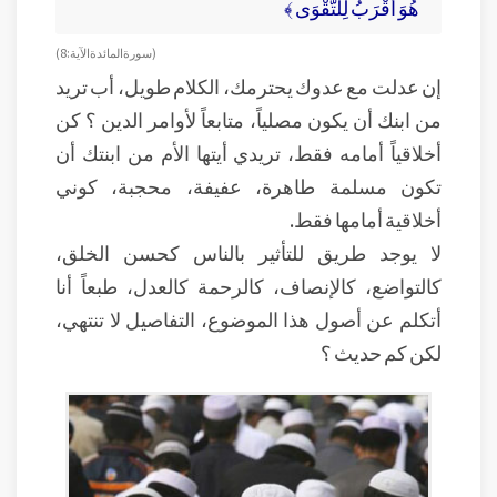
هُوَ أَقْرَبُ لِلتَّقْوَى ﴾
( سورة المائدة الآية: 8 )
إن عدلت مع عدوك يحترمك، الكلام طويل، أب تريد
من ابنك أن يكون مصلياً، متابعاً لأوامر الدين ؟ كن
أخلاقياً أمامه فقط، تريدي أيتها الأم من ابنتك أن
تكون مسلمة طاهرة، عفيفة، محجبة، كوني
أخلاقية أمامها فقط.
لا يوجد طريق للتأثير بالناس كحسن الخلق،
كالتواضع، كالإنصاف، كالرحمة كالعدل، طبعاً أنا
أتكلم عن أصول هذا الموضوع، التفاصيل لا تنتهي،
لكن كم حديث ؟