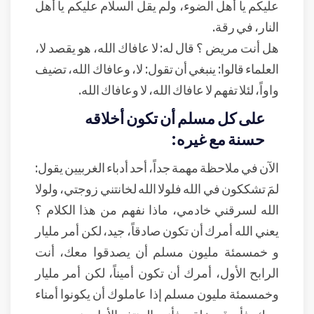
عليكم يا أهل الضوء، ولم يقل السلام عليكم يا أهل
النار، في رقة.
هل أنت مريض ؟ قال له: لا عافاك الله، هو يقصد لا،
العلماء قالوا: ينبغي أن تقول: لا، وعافاك الله، تضيف
واواً، لئلا تفهم لا عافاك الله، لا وعافاك الله.
على كل مسلم أن تكون أخلاقه
حسنة مع غيره:
الآن في ملاحظة مهمة جداً، أحد أدباء الغربيين يقول:
لمَ تشككون في الله فلولا الله لخانتني زوجتي، ولولا
الله لسرقني خادمي، ماذا نفهم من هذا الكلام ؟
يعني الله أمرك أن تكون صادقاً، جيد، لكن أمر مليار
و خمسمئة مليون مسلم أن يصدقوا معك، أنت
الرابح الأول، أمرك أن تكون أميناً، لكن أمر مليار
وخمسمئة مليون مسلم إذا عاملوك أن يكونوا أمناء