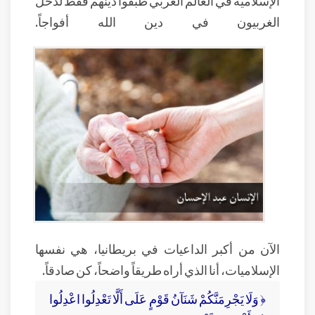
الغربيون في دين الله أفواجاً.
الآن من أكبر الداعيات في بريطانيا، هي نفسها
الإسلاميات، أنا الذي أراه طريقاً واضحاً، كن صادقاً.
﴿ وَلَا يَجْرِمَنَّكُمْ شَنَآنُ قَوْمٍ عَلَى أَلَّا تَعْدِلُوا اعْدِلُوا