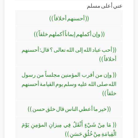
عني أعلى مسلم
(( أحسنهم أخلاقاً ))
(( وإن أكملهم إيماناً أكملهم خلقاً ))
(( أحب عباد الله إلى الله تعالى ؟ قال: أحسنهم
أخلاقاً ))
(( وإن من أقرب المؤمنين مجلساً من رسول
الله صلى الله عليه وسلم يوم القيامة أحسنهم
خلقاً ))
(( خير ما أعطي الناس قال خلق حسن ))
(( مَا مِنْ شَيْءٍ أَثْقَلُ فِي مِيزانِ المؤمِنِ يَوْمَ
الْقِيامَةِ مِنْ خُلُقٍ حَسَنٍ ))