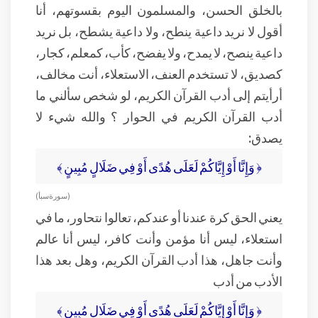
بالخلق الحسن، والمسلمون اليوم بقسوتهم، أنا
أقول لا نريد داعية ينطح، ولا داعية يشطح، بل نريد
داعية ينصح، لا يمدح، ولا يفضح، كأب، كمعلم، كجار،
كصديق، لا تستخدم العنف، الاستعلاء، أنت مخالف،
أرأيتم إلى أدب القرآن الكريم، لو شخص سألني ما
أدب القرآن الكريم في الحوار ؟ والله شيء لا
يصدق:
﴿ وَإِنَّا أَوْ إِيَّاكُمْ لَعَلَى هُدًى أَوْ فِي ضَلَالٍ مُبِينٍ ﴾
( سورة سبأ )
يعني الحق كرة عندنا أو عندكم، تعالوا نتحاور، ما في
استعلاء، ليس أنا مؤمن وأنت كافر، ليس أنا عالم
وأنت جاهل، هذا أدب القرآن الكريم، وهل بعد هذا
الأدب من أدب
﴿ وَإِنَّا أَوْ إِيَّاكُمْ لَعَلَى هُدًى أَوْ فِي ضَلَالٍ مُبِينٍ ﴾