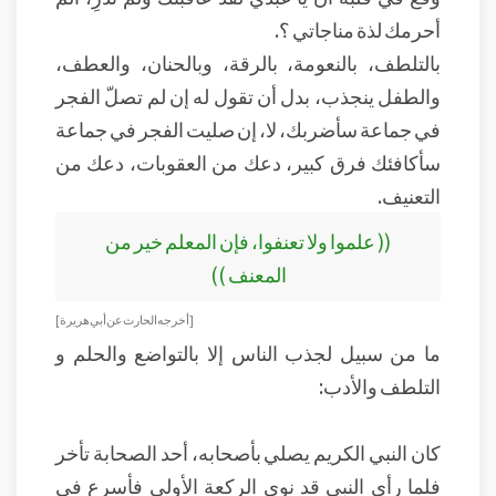
أحرمك لذة مناجاتي ؟.
بالتلطف، بالنعومة، بالرقة، وبالحنان، والعطف،
والطفل ينجذب، بدل أن تقول له إن لم تصلّ الفجر
في جماعة سأضربك، لا، إن صليت الفجر في جماعة
سأكافئك فرق كبير، دعك من العقوبات، دعك من
التعنيف.
(( علموا ولا تعنفوا، فإن المعلم خير من
المعنف ))
[أخرجه الحارث عن أبي هريرة ]
ما من سبيل لجذب الناس إلا بالتواضع والحلم و
التلطف والأدب:
كان النبي الكريم يصلي بأصحابه، أحد الصحابة تأخر
فلما رأى النبي قد نوى الركعة الأولى فأسرع في