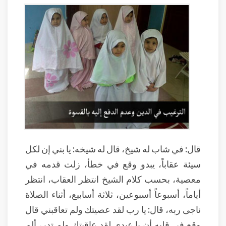
قال: في شاب له شيخ، قال له شيخه: يا بني إن لكل
سيئة عقاباً، يبدو وقع في خطأ، زلت قدمه في
معصية، بحسب كلام الشيخ انتظر العقاب، انتظر
أياماً، أسبوعاً أسبوعين، ثلاثة أسابيع، أثناء الصلاة
ناجى ربه، قال: يا رب لقد عصيتك ولم تعاقبني قال
وقع في قلبه أن يا عبدي لقد عاقبتك ولم تدرِ، ألم