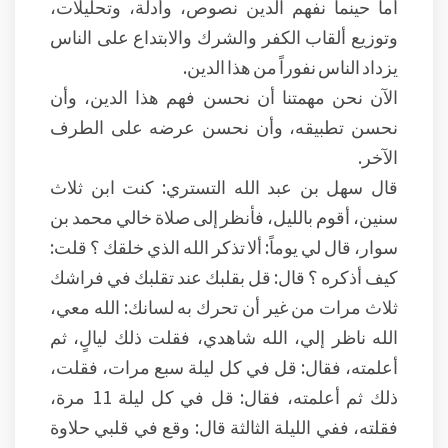
أما حينما نفهم الدين نصوص، وأدلة، وتحليلات،
وتوزيع ألقاب الكفر والشرك والابتداع على الناس
يزداد الناس نفوراً من هذا الدين.
الآن نحن مهمتنا أن نحسن فهم هذا الدين، وأن
نحسن تطبيقه، وأن نحسن عرضه على الطرف
الآخر.
قال سهل بن عبد الله التستري: كنت ابن ثلاث
سنين، أقوم بالليل، فأنظر إلى صلاة خالي محمد بن
سوار، قال لي يوماً: ألا تذكر الله الذي خلقك ؟ قلت:
كيف أذكره ؟ قال: قل بقلبك عند تقلبك في فراشك
ثلاث مرات من غير أن تحرك به لسانك: الله معي،
الله ناظر إلي، الله شاهدي، فقلت ذلك ليالٍ، ثم
أعلمته، فقال: قل في كل ليلة سبع مرات، فقلت،
ذلك ثم أعلمته، فقال: قل في كل ليلة 11 مرة،
فقلته، ففي الليلة الثالثة قال: وقع في قلبي حلاوة