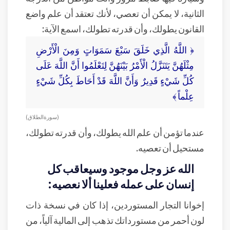
الثانية، لا يمكن أن تعصي، لأنك تعتقد أن علم واضع
القانون يطولك، وأن قدرته تطولك، اسمع الآية:
﴿ اللَّهُ الَّذِي خَلَقَ سَبْعَ سَمَوَاتٍ وَمِنَ الْأَرْضِ
مِثْلَهُنَّ يَتَنَزَّلُ الْأَمْرُ بَيْنَهُنَّ لِتَعْلَمُوا أَنَّ اللَّهَ عَلَى
كُلِّ شَيْءٍ قَدِيرٌ وَأَنَّ اللَّهَ قَدْ أَحَاطَ بِكُلِّ شَيْءٍ
عِلْماً ﴾
( سورة الطلاق )
عندما تؤمن أن علم الله يطولك، وأن قدرته تطولك،
مستحيل أن تعصيه.
الله عز وجل موجود وسيعاقب كل
إنسان على عمله فعلينا ألا نعصيه:
إخوانا التجار المستوردين، إذا كان في نسخة ذات
لون أحمر من مستورداتك تذهب إلى المالية آلياً، من