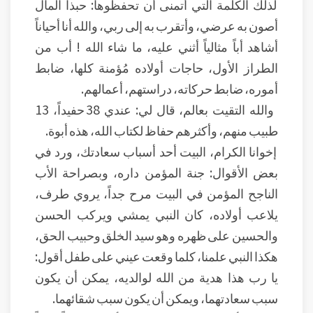
لذلك الكلمة التي أتمنى أن تحفظوها: حبذا المال
أصون به عرضي، وأتقرب به إلى ربي، والله أنا أحياناً
أشاهد أباً مثالياً أثني عليه، ما شاء الله ! أب من
الطراز الأول، حاجات أولاده مُؤمنة كلها، ضابط
أموره، ضابط حركاته، دراستهم، أعمالهم.
والله التقيت بعالم، قال لي: عندي 38 حفيداً، 13
طبيب منهم، وأكثرهم حفاظ لكتاب الله، هذه أبوة.
إخوانا الكرام، البيت أحد أسباب سعادتك، ورد في
بعض الأقوال: جنة المؤمن داره، وبصراحة الأب
الناجح المؤمن في البيت مرح جداً، يروي طرف،
يلاعب أولاده، كان النبي يمشي ويركب الحسن
والحسين على ظهره وهو سيد الخلق وحبيب الحق،
هكذا النبي علمنا، كلما وقعت عيني على طفل أقول:
يا رب هذا هدية من الله لوالديه، يمكن أن يكون
سبب سعادتهما، ويمكن أن يكون سبب شقائهما.