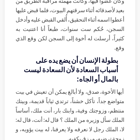
وكان عضواً فيها، وكانت مهمته مراقبة الطريق من
بعيد لأصدقائه أثناء سرقتهم البيوت، فلما قبض عليها
أعطوا اسمه أثناء التحقيق، أُلقي القبض عليه وأدخل
السجن، حُكم ست سنوات، طبعاً أنا اعتنيت به
كثيراً، أرسلت له أخوة إلى السجن لكن وقع الذي
وقع.
بطولة الإنسان أن يضع يده على
أسباب السعادة لأن السعادة ليست
بالمال أو الجاه:
أيها الأخوة، صدق، ولا أبالغ يمكن أن تعيش في بيت
متواضع جداً، تأكل خشناً، ترتدي ثياباً قديمة، وبيتك
منتظم، وزوجتك وفية، وابنك بار، أنت ملك، أساساً
الملك سأل وزيره من الملك ؟ قال له: أنت، قال له:
لا، الملك رجل لا نعرفه ولا يعرفنا، له بيت يؤويه، و
زوجة ترضيه، و رزق يكفيه.