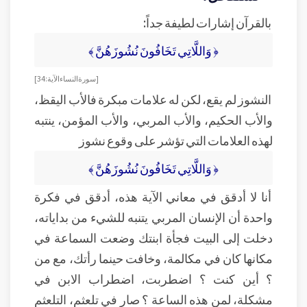
بالقرآن إشارات لطيفة جداً:
﴿ وَاللَّاتِي تَخَافُونَ نُشُوزَهُنَّ ﴾
[ سورة النساء الآية: 34 ]
النشوز لم يقع، لكن له علامات مبكرة فالأب اليقظ،
والأب الحكيم، والأب المربي، والأب المؤمن، ينتبه
لهذه العلامات التي تؤشر على وقوع نشوز
﴿ وَاللَّاتِي تَخَافُونَ نُشُوزَهُنَّ ﴾
أنا لا أدقق في معاني الآية هذه، أدقق في فكرة
واحدة أن الإنسان المربي يتنبه للشيء من بداياته،
دخلت إلى البيت فجأة ابنتك وضعت السماعة في
مكانها كان في مكالمة، وخافت حينما رأتك، مع من
؟ أين كنت ؟ اضطربت، اضطراب الابن في
مشكلة، لمن هذه الساعة ؟ صار في تلعثم، التلعثم