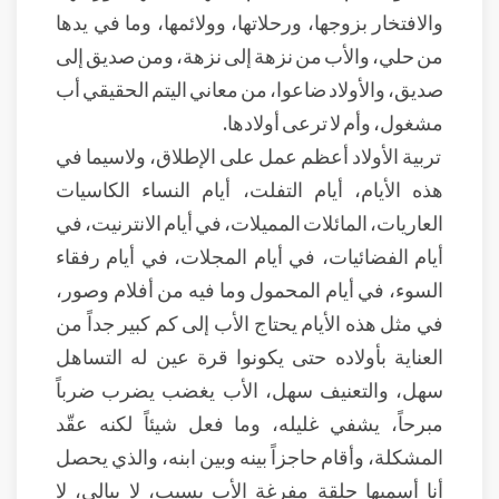
والافتخار بزوجها، ورحلاتها، وولائمها، وما في يدها
من حلي، والأب من نزهة إلى نزهة، ومن صديق إلى
صديق، والأولاد ضاعوا، من معاني اليتم الحقيقي أب
مشغول، وأم لا ترعى أولادها.
تربية الأولاد أعظم عمل على الإطلاق، ولاسيما في
هذه الأيام، أيام التفلت، أيام النساء الكاسيات
العاريات، المائلات المميلات، في أيام الانترنيت، في
أيام الفضائيات، في أيام المجلات، في أيام رفقاء
السوء، في أيام المحمول وما فيه من أفلام وصور،
في مثل هذه الأيام يحتاج الأب إلى كم كبير جداً من
العناية بأولاده حتى يكونوا قرة عين له التساهل
سهل، والتعنيف سهل، الأب يغضب يضرب ضرباً
مبرحاً، يشفي غليله، وما فعل شيئاً لكنه عقّد
المشكلة، وأقام حاجزاً بينه وبين ابنه، والذي يحصل
أنا أسميها حلقة مفرغة الأب يسيب، لا يبالي، لا