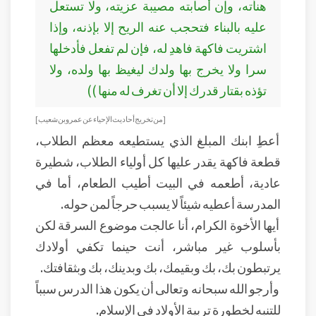
هنأته، وإن أصابته مصيبة عزيته، ولا تستعل
عليه بالبناء فتحجب عنه الريح إلا بإذنه، وإذا
اشتريت فاكهة فاهدِ له، فإن لم تفعل فأدخلها
سرا ولا يخرج بها ولدك ليغيظ بها ولده، ولا
تؤذه بقتار قدرك إلا أن تغرف له منها ))
[ من تخريج أحاديث الإحياء عن عمرو بن شعيب ]
أعطِ ابنك المبلغ الذي يستطيعه معظم الطلاب،
قطعة فاكهة يقدر عليها كل أولياء الطلاب، شطيرة
عادية، أطعمه في البيت أطيب الطعام، أما في
المدرسة أعطيه شيئاً لا يسبب حرجاً لمن حوله.
أيها الأخوة الكرام، أنا عالجت موضوع السرقة لكن
بأسلوب غير مباشر، أنت حينما تكفي أولادك
يرتبطون بك، بك وبقيمك، بك وبدينك، بك وبثقافتك.
وأرجو الله سبحانه وتعالى أن يكون هذا الدرس سبباً
للتنبه لخطورة تربية الأولاد في الإسلام.