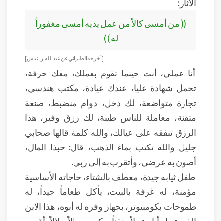
الآثار:
(( من أمسى كالاً من عمل يديه أمسى مغفوراً
له ))
[ أخرجه الطبراني عن عبد الله بن عباس ]
أنا عملي، أنت حينما تقوم بعملك، معك حرفة،
تحمل شهادة عليا، عندك عيادة، مكتب هندسي،
تجارة متواضعة، لك دخل، دوام منضبط، صنعة
متقنة، معاملة للناس طيبة، لك رزق وفير، هذا
الرزق تنفقه على عيالك، والله كلمة قالها صحابي
جليل والله تكتب بماء الذهب، قال: حبذا المال،
أصون به عرضي، وأتقرب به إلى ربي.
طفل ثيابه جيدة، معطف بالشتاء، حاجاته الأساسية
مؤمنة، له غرفة بالبيت، يأكل طعاماً جيداً، له
طموحات بكومبيوتر، بجهاز وفره له أبوه، هذا الابن
الذي عمل أباه عملاً متقناً، وكسب مالاً حلالاً، أقسم