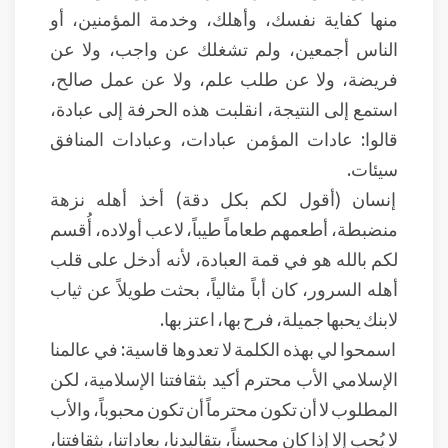
منها كفاية نفسك، وأهلك، وخدمة المؤمنين، أو
الناس أجمعين، ولم تشغلك عن واجب، ولا عن
فريضة، ولا عن طلب علم، ولا عن عمل صالح،
استمع إلى النتيجة، انقلبت هذه الحرفة إلى عبادة،
قالوا: عادات المؤمن عبادات، وعبادات المنافق
سيئات.
إنسان (أقول لكم بكل دقة) أخذ أهله نزهة
منضبطة، أطعمهم طعاماً طيباً، لاعب أولاده، أُقسم
لكم بالله هو في قمة العبادة، لأنه أدخل على قلب
أهله السرور، كان أباً مثالياً، بحثت طويلاً عن ثياب
لابنك يحبها جميلة، فرح بها، اعتز بها.
اسمحوا لي بهذه الكلمة لا تعدوها قاسية: في عالمنا
الإسلامي الأب محترم أكيد بثقافتنا الإسلامية، لكن
المطلوب لا أن تكون محترماً أن تكون محبوباً، والأب
لا يُحب إلا إذا كان محسناً، بتقاليدنا، بعاداتنا، بثقافتنا،