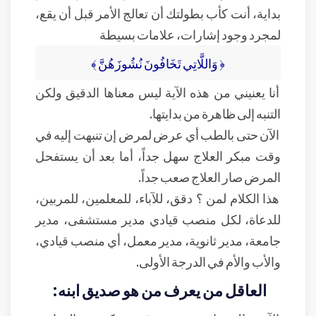
بداية، أنت كأب بطولتك أن تعالج الأمر قبل أن يقع،
لمجرد وجود إشارات، علامات بسيطة
﴿ وَاللَّاتِي تَخَافُونَ نُشُوزَهُنَّ ﴾
أنا يعنيني من هذه الآية ليس معناها الدقيق ولكن
التنبه إلى ظاهرة من بدايتها.
الآن حتى بالطب أي عرض لمرض إن تنبهت إليه في
وقت مبكر العلاج سهل جداً، أما بعد أن يستفحل
المرض صار العلاج صعب جداً.
هذا الكلام لمن ؟ دقق، للآباء، للمعلمين، للمربين،
للدعاة، لكل منصب قيادي مدير مستشفى، مدير
جامعة، مدير ثانوية، مدير معمل، أي منصب قيادي،
والأب والأم في الدرجة الأولى.
العاقل من يعرف من هو صديق ابنه: