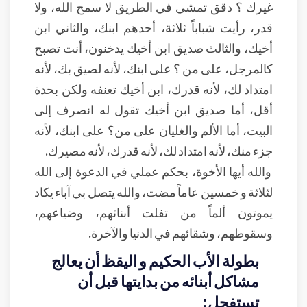
غيرك ؟ دقق تمشي في الطريق لا سمح الله، ولا
قدر، رأيت شباباً ثلاثة، أحدهم ابنك، والثاني ابن
أخيك، والثالث صديق ابن أخيك يدخنون، أنت تصبح
كالمرجل، على من ؟ على ابنك، لأنه لصيق بك، لأنه
امتداد لك، لأنه قدرك، ابن أخيك تعنفه ولكن بحدة
أقل، أما صديق ابن أخيك تقول له انصرف إلى
البيت، أما الألم والغليان على من؟ على ابنك، لأنه
جزء منك، لأنه امتداد لك، لأنه قدرك، لأنه مصيرك.
والله أيها الأخوة، بحكم عملي في الدعوة إلى الله
لثلاثة و خمسين عاماً مضت، والله يتصل بي آباء يكاد
يموتون ألماً من تفلت أبنائهم، وضياعهم،
وسقوطهم، وشقائهم في الدنيا والآخرة.
بطولة الأب الحكيم و اليقظ أن يعالج
مشاكل أبنائه من بدايتها قبل أن
تستفحل: