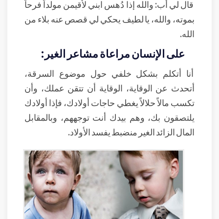
قال لي أب: والله إذا دُهس ابني لأقيمن مولداً فرحاً
بموته، والله، يا لطيف يحكي لي قصص عنه بلاء من
الله.
على الإنسان مراعاة مشاعر الغير:
أنا أتكلم بشكل خلفي حول موضوع السرقة،
أتحدث عن الوقاية، الوقاية أن تتقن عملك، وأن
تكسب مالاً حلالاً يغطي حاجات أولادك، فإذا أولادك
يلتصقون بك، وهم بيدك أنت توجههم، وبالمقابل
المال الزائد الغير منضبط يفسد الأولاد.