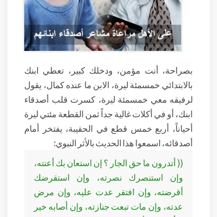
بصراحة، أنت مؤمن، ودخلك كبير، تعطي ابنك
بالابتدائي خمسمئة ليرة، الابن ما عنده كمال، يقول
لرفيقه معي خمسمئة ليرة، كسرت قلب أصدقاء
ابنك، أو في أكلات غالية جداً ثمن القطعة مئتي ليرة
أحياناً، أربع خمس قطع في الحقيبة، يفتخر أمام
أصدقائه، اسمعوا هذا الحديث بالأثر النبوي:
(( أتدرون ما حق الجار ؟ إن استعان بك أعنته،
وإن استنصرك نصرته، وإن استقرضك
أقرضته، وإن افتقر عدت عليه، وإن مرض
عدته، وإن مات تبعت جنازته، وإن أصابه خير