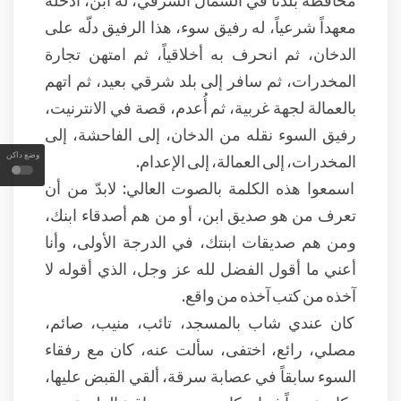
معهداً شرعياً، له رفيق سوء، هذا الرفيق دلّه على
الدخان، ثم انحرف به أخلاقياً، ثم امتهن تجارة
المخدرات، ثم سافر إلى بلد شرقي بعيد، ثم اتهم
بالعمالة لجهة غربية، ثم أُعدم، قصة في الانترنيت،
رفيق السوء نقله من الدخان، إلى الفاحشة، إلى
المخدرات، إلى العمالة، إلى الإعدام.
وضع داكن
اسمعوا هذه الكلمة بالصوت العالي: لابدّ من أن
تعرف من هو صديق ابن، أو من هم أصدقاء ابنك،
ومن هم صديقات ابنتك، في الدرجة الأولى، وأنا
أعني ما أقول الفضل لله عز وجل، الذي أقوله لا
آخذه من كتب آخذه من واقع.
كان عندي شاب بالمسجد، تائب، منيب، صائم،
مصلي، رائع، اختفى، سألت عنه، كان مع رفقاء
السوء سابقاً في عصابة سرقة، ألقي القبض عليها،