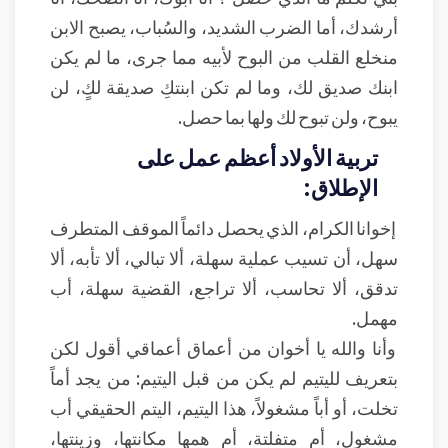
أرشدك، أما الضرب الشديد، والسُباب، يصبح الابن
منخلع القلب من البوح لأبيه مما جرى، ما لم يكن
ابنك صديق لك، وما لم تكن ابنتكِ صديقة لكٍ، لن
يبوح، ولن تبوح لك ولها بما حصل.
تربية الأولاد أعظم عمل على
الإطلاق:
إخوانا الكرام، الذي يحصل دائماً الموقف المتطرف
سهل، أن تسيب عملية سهلة، ألا تبالي، ألا تأبه، ألا
تدقق، ألا تحاسب، ألا تراجع، القضية سهلة، أب
مهمل.
وأنا والله يا أخوان من أعماق أعماقي أقول لكن
بتعريف لليتيم لم يكن من قبل اليتيم: من يجد أماً
تخلت، أو أباً مشغولاً، هذا اليتيم، اليتم الحقيقي أب
مشغول، أم متفلتة، أم همها مكانتها، وزينتها،