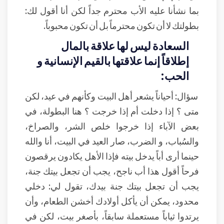
بما نشأنا عليه الأب محترم جداً لكن أنا أقول لك:
بطولتك لا أن تكون محترماً بل أن تكون محبوباً.
السعادة ليس لها علاقة بالمال
إطلاقاً إنما علاقتها بالقيم الإنسانية و
الحب:
سؤال: أحياناً يشعر أهل البيت وكأنهم في عيد، لكن
متى ؟ إذا دخلت أم إذا خرجت ؟ هنا البطولة، في
بعض الآباء إذا خرجوا خلص الشر، والصراخ،
والسُباب، و الضرب، صار العيد في البيت، أنا والله
حينما أرى أباً يدخل بيته فإذا الأهل يكادون يرقصون
فرحاً أقول هذا أب ناجح، يجب أن تجعل بيتك جنة،
يجب أن تجعل بيتك جنة بيدك، تقول لي: دخلي
محدود، يمكن أن يأكل أولادك أخشن الطعام، وأن
يرتدوا ثياباً مستعملة سابقاً، بأصغر بيت، لكن في