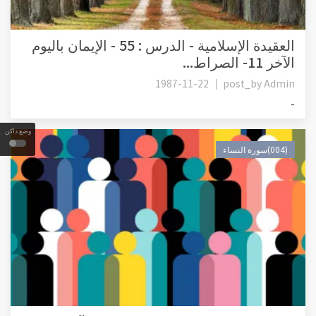
العقيدة الإسلامية - الدرس : 55 - الإيمان باليوم
الآخر 11- الصراط...
1987-11-22
post_by
Admin
-
وضع داكن
(004)سورة النساء