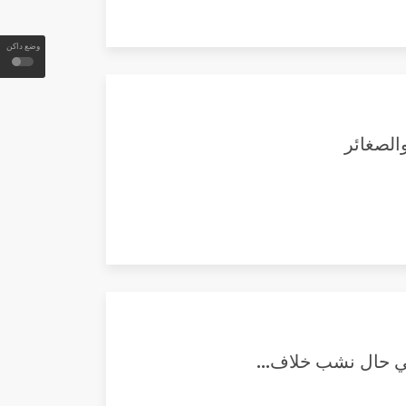
وضع داكن